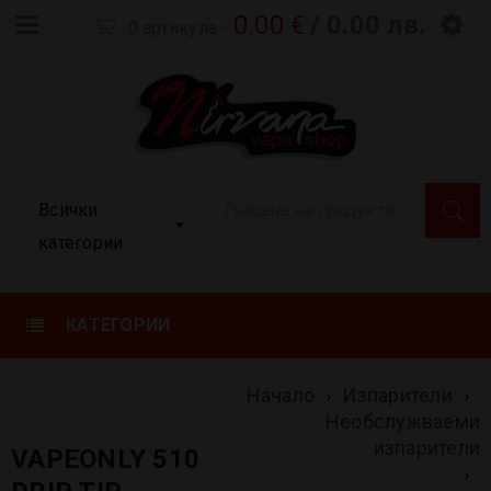
0.00
€
/ 0.00 лв.
0 артикула
-
Всички
категории
КАТЕГОРИИ
Начало
›
Изпарители
›
Необслужваеми
изпарители
VAPEONLY 510
›