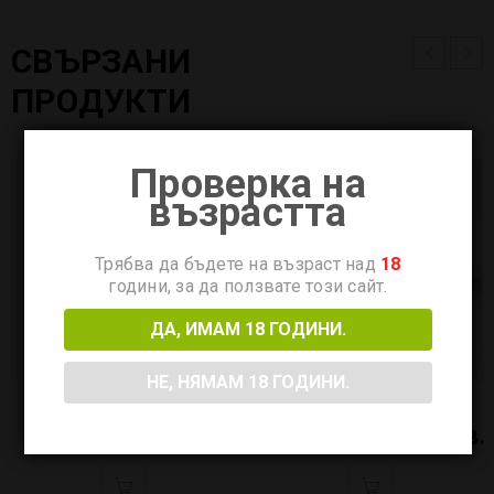
СВЪРЗАНИ
ПРОДУКТИ
Проверка на
възрастта
Трябва да бъдете на възраст над
18
години, за да ползвате този сайт.
ДА, ИМАМ 18 ГОДИНИ.
НЕ, НЯМАМ 18 ГОДИНИ.
Aspire Nautilus Drip Tip
Vape Band
2.56
€
5.00 лв.
51.13
€
100.00 лв.