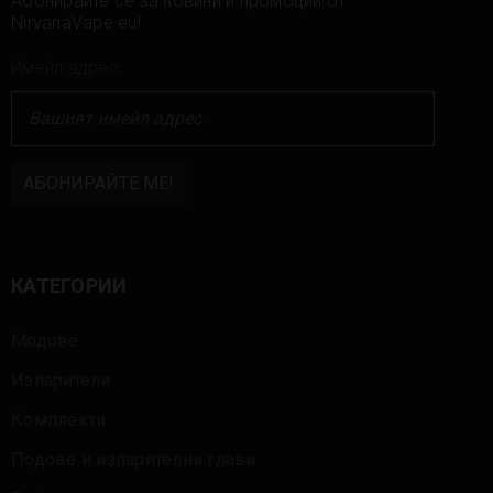
Абонирайте се за новини и промоции от
NirvanaVape.eu!
Имейл адрес:
КАТЕГОРИИ
Модове
Изпарители
Комплекти
Подове и изпарителни глави