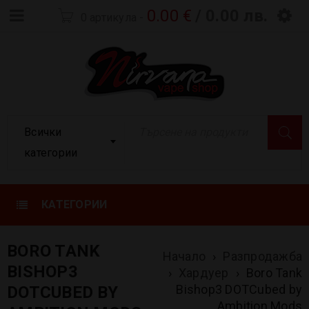
0.00
€
/ 0.00 лв.
0 артикула
-
Всички
категории
КАТЕГОРИИ
BORO TANK
Начало
›
Разпродажба
BISHOP3
›
Хардуер
›
Boro Tank
Bishop3 DOTCubed by
DOTCUBED BY
Ambition Mods