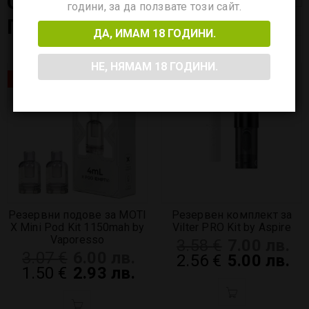
СВЪРЗАНИ
години, за да ползвате този сайт.
ПРОДУКТИ
ДА, ИМАМ 18 ГОДИНИ.
НЕ, НЯМАМ 18 ГОДИНИ.
-51%
-28%
Резервни подове за MOTI
Резервен комплект за
X Mini Pod Kit 1150mah by
Vilter PRO Kit by Aspire
Vaporesso
3.58
€
7.00 лв.
3.07
€
6.00 лв.
2.56
€
5.00 лв.
1.50
€
2.93 лв.