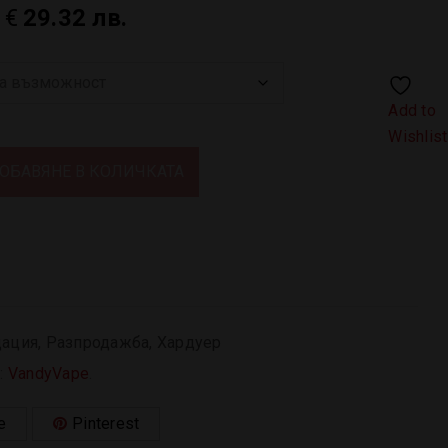
9
€
29.32 лв.
Add to
Wishlist
ОБАВЯНЕ В КОЛИЧКАТА
ация
,
Разпродажба
,
Хардуер
:
VandyVape
.
e
Pinterest