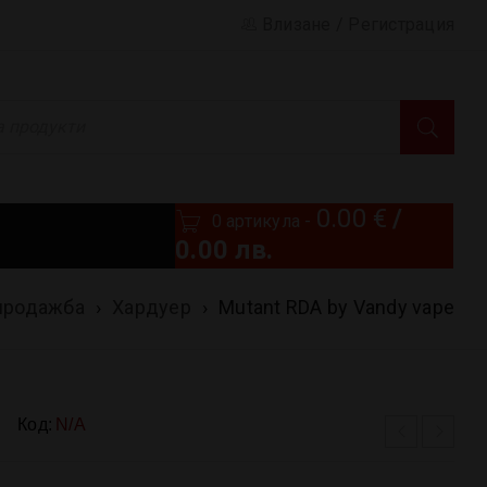
Влизане
/
Регистрация
0.00
€
/
0 артикула
-
0.00 лв.
продажба
›
Хардуер
›
Mutant RDA by Vandy vape
Код:
N/A