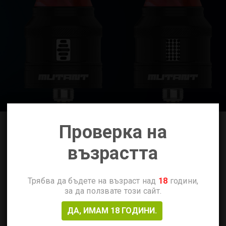
Проверка на
възрастта
Трябва да бъдете на възраст над
18
години,
за да ползвате този сайт.
ДА, ИМАМ 18 ГОДИНИ.