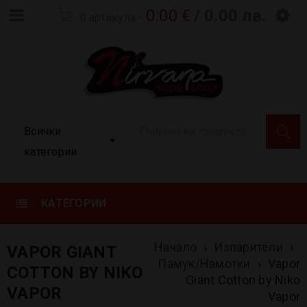
0.00
€
/ 0.00 лв.
0 артикула
-
Всички
категории
КАТЕГОРИИ
Начало
›
Изпарители
›
VAPOR GIANT
Памук/Намотки
›
Vapor
COTTON BY NIKO
Giant Cotton by Niko
VAPOR
Vapor