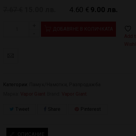
7.67
€
15.00 лв.
4.60
€
9.00 лв.
ДОБАВЯНЕ В КОЛИЧКАТА
Add 
Wishl
Категории:
Памук/Намотки
,
Разпродажба
Марка:
Vapor Giant
Brand:
Vapor Giant
.
Tweet
Share
Pinterest
ОПИСАНИЕ