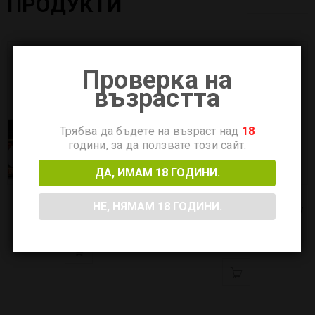
ПРОДУКТИ
Проверка на
възрастта
Трябва да бъдете на възраст над
18
години, за да ползвате този сайт.
ДА, ИМАМ 18 ГОДИНИ.
Намотки Fused Clapton
Cotton Bacon Prime
НЕ, НЯМАМ 18 ГОДИНИ.
0.64ohm SS316L (MTL) by
6.65
€
13.00 лв.
Coilology
6.14
€
12.00 лв.