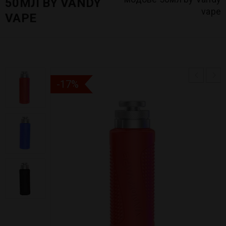
50МЛ BY VANDY
vape
VAPE
-17%