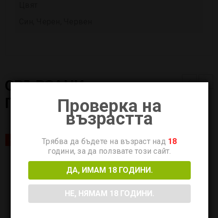
Цвят
Син, Черен, Червен
СВЪРЗАНИ
ПРОДУКТИ
Проверка на
възрастта
-46%
Трябва да бъдете на възраст над
18
години, за да ползвате този сайт.
ДА, ИМАМ 18 ГОДИНИ.
НЕ, НЯМАМ 18 ГОДИНИ.