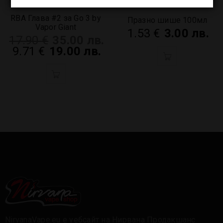
RBA Глава #2 за Go 3 by
Празно шише 100мл
Vapor Giant
1.53
€
3.00 лв.
17.90
€
35.00 лв.
9.71
€
19.00 лв.
NirvanaVape.eu е уебсайт на Нирвана Продакшанс