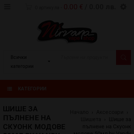
0.00
€
/ 0.00 лв.
0 артикула
-
Всички
категории
КАТЕГОРИИ
ШИШЕ ЗА
Начало
›
Аксесоари
›
ПЪЛНЕНЕ НА
Шишета
›
Шише за
СКУОНК МОДОВЕ
пълнене на Скуонк
модове 50мл by Vandy