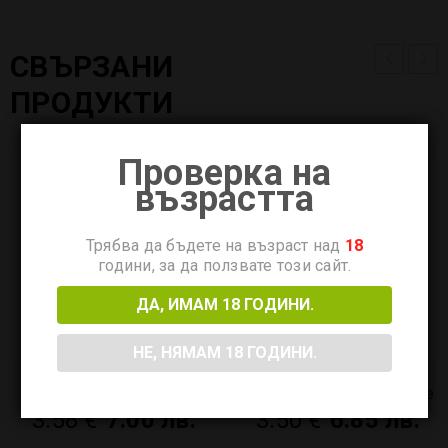
СВЪРЗАНИ
ПРОДУКТИ
Проверка на
възрастта
Трябва да бъдете на възраст над
18
години, за да ползвате този сайт.
ДА, ИМАМ 18 ГОДИНИ.
НЕ, НЯМАМ 18 ГОДИНИ.
Резервни подове ITO
Изпарителни глави B
Cartridge 2ml by Voopoo
Series MESH by GeekVape
3.58
€
7.00 лв.
3.50
€
6.85 лв.