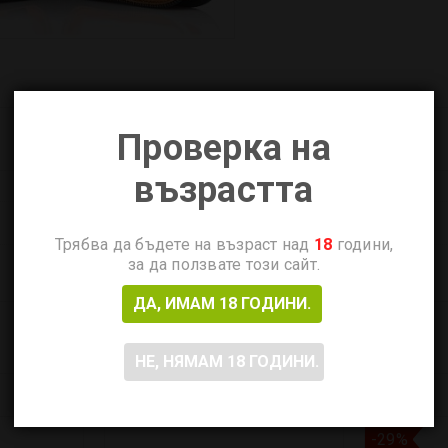
Проверка на
възрастта
Трябва да бъдете на възраст над
18
години,
за да ползвате този сайт.
ДА, ИМАМ 18 ГОДИНИ.
НЕ, НЯМАМ 18 ГОДИНИ.
-29%