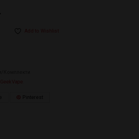
.
Add to Wishlist
и/Комплекти
:
GeekVape
.
e
Pinterest