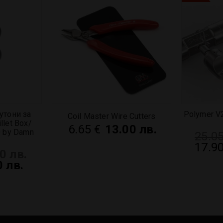
утони за
Polymer V2
Coil Master Wire Cutters
llet Box/
6.65
€
13.00 лв.
O by Damn
25.0
17.9
0 лв.
0 лв.