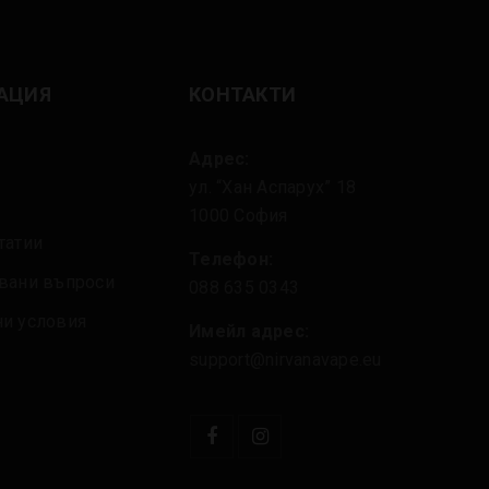
АЦИЯ
КОНТАКТИ
Адрес:
ул. “Хан Аспарух” 18
1000 София
татии
Телефон:
авани въпроси
088 635 0343
ни условия
Имейл адрес:
support@nirvanavape.eu