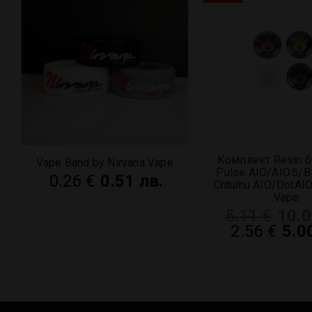
а
Комплект Resin б
Vape Band by Nirvana Vape
e
Pulse AIO/AIO.5/Bi
0.26
€
0.51 лв.
Chtulhu AIO/DotAI
Vape
5.11
€
10.0
2.56
€
5.0