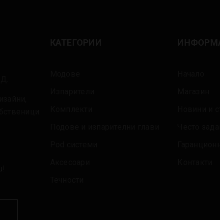
КАТЕГОРИИ
ИНФОРМ
Модове
Начало
ОД.
Изпарители
Магазин
изайни,
Комплекти
Новини и с
обственици.
Подове и изпарителни глави
Често зад
Pod системи
Гаранцион
Аксесоари
Контакти
u!
Течности