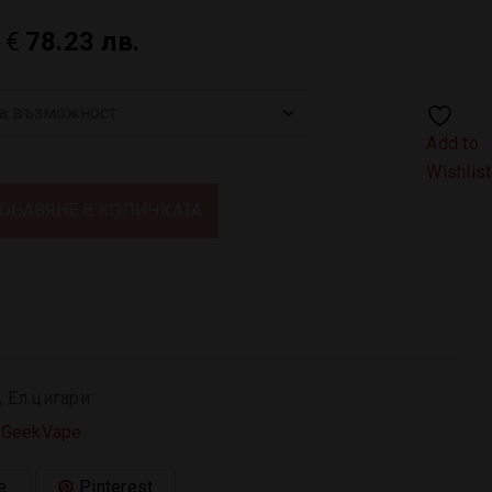
0
€
78.23 лв.
Add to
Wishlist
ОБАВЯНЕ В КОЛИЧКАТА
,
Ел.цигари
:
GeekVape
.
e
Pinterest