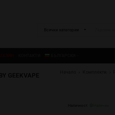
Всички категории
ГАЗИН
КОНТАКТИ
БЪЛГАРСКИ
Начало
›
Комплекти
›
 BY GEEKVAPE
Наличност:
Наличен