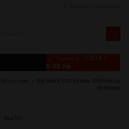
Влизане
/
Регистрация
0.00
€
/
0 артикула
-
0.00 лв.
Pod системи
›
Digi Max R POD Kit 80w 3000mah by
Geekvape
Код:
N/A