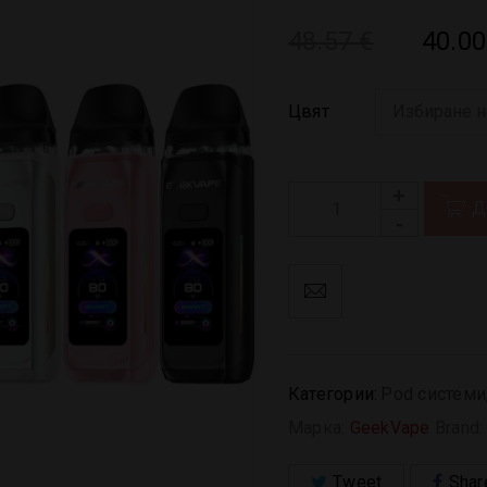
48.57
€
40.0
Цвят
Д
Категории:
Pod системи
Марка:
GeekVape
Brand
Tweet
Shar