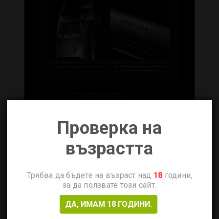
Проверка на
възрастта
Трябва да бъдете на възраст над
18
години,
за да ползвате този сайт.
ДА, ИМАМ 18 ГОДИНИ.