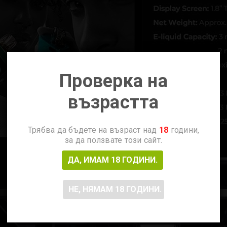
Проверка на
възрастта
Трябва да бъдете на възраст над
18
години,
за да ползвате този сайт.
ДА, ИМАМ 18 ГОДИНИ.
НЕ, НЯМАМ 18 ГОДИНИ.