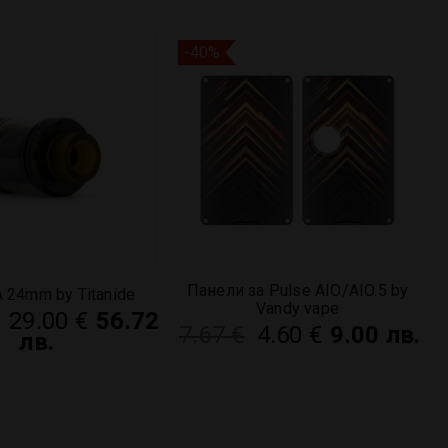
-40%
Панели за Pulse AIO/AIO.5 by
A 24mm by Titanide
Vandy vape
29.00
€
56.72
7.67
€
4.60
€
9.00 лв.
лв.