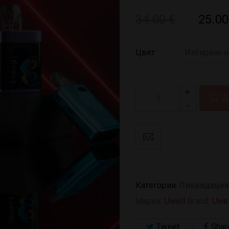
34.00
€
25.0
Цвят
Д
Категории:
Ликвидация
Марка:
Uwell
Brand:
Uwel
Tweet
Shar