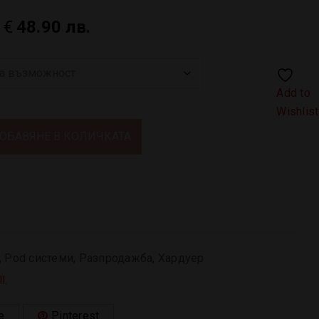
0
€
48.90 лв.
Add to
Wishlist
ОБАВЯНЕ В КОЛИЧКАТА
,
Pod системи
,
Разпродажба
,
Хардуер
l
.
e
Pinterest