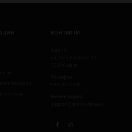
АЦИЯ
КОНТАКТИ
Адрес:
ул. “Хан Аспарух” 18
1000 София
татии
Телефон:
авани въпроси
088 635 0343
ни условия
Имейл адрес:
support@nirvanavape.eu