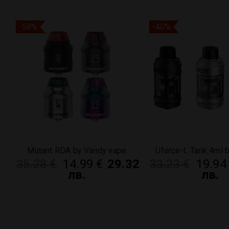
-58%
-40%
Mutant RDA by Vandy vape
Uforce-L Tank 4ml 
2
35.28
€
14.99
€
29.32
33.23
€
19.9
лв.
лв.