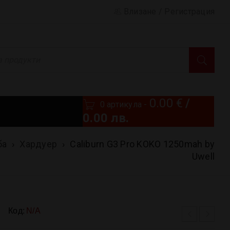
Влизане
/
Регистрация
0.00
€
/
0 артикула
-
0.00 лв.
ба
›
Хардуер
›
Caliburn G3 Pro KOKO 1250mah by
Uwell
Код:
N/A