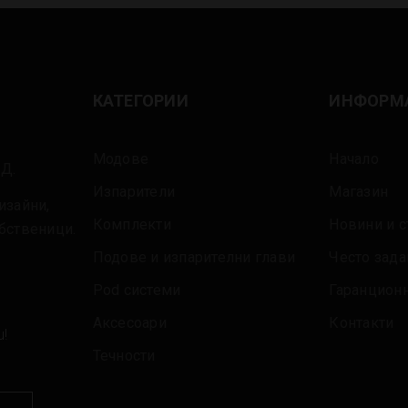
КАТЕГОРИИ
ИНФОРМ
Модове
Начало
ОД.
Изпарители
Магазин
изайни,
Комплекти
Новини и с
обственици.
Подове и изпарителни глави
Често зад
Pod системи
Гаранцион
Аксесоари
Контакти
u!
Течности