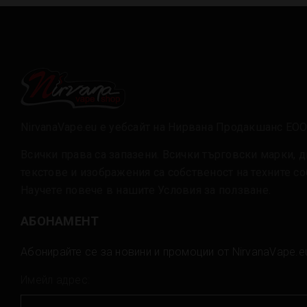
NirvanaVape.eu е уебсайт на Нирвана Продакшанс ЕО
Всички права са запазени. Всички търговски марки, д
текстове и изображения са собственост на техните с
Научете повече в нашите
Условия за ползване
.
АБОНАМЕНТ
Абонирайте се за новини и промоции от NirvanaVape.e
Имейл адрес: