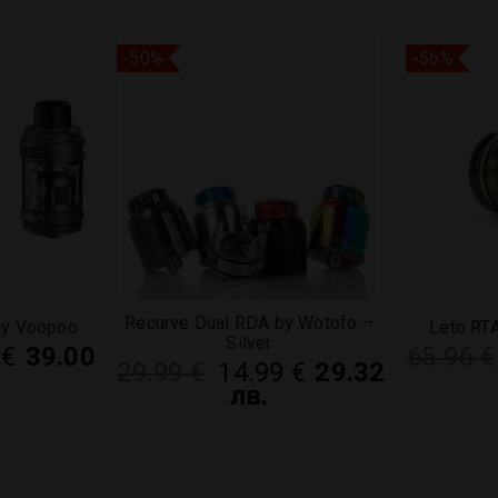
-50%
-56%
Recurve Dual RDA by Wotofo –
by Voopoo
Leto RT
Silver
4
€
39.00
65.96
€
29.99
€
14.99
€
29.32
лв.