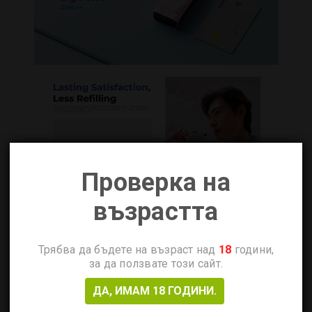
Проверка на
възрастта
Трябва да бъдете на възраст над
18
години,
за да ползвате този сайт.
ДА, ИМАМ 18 ГОДИНИ.