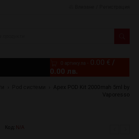
Влизане
/
Регистрация
0.00
€
/
0 артикула
-
0.00 лв.
ти
›
Pod системи
›
Apex POD Kit 2000mah 5ml by
Vaporesso
Код:
N/A