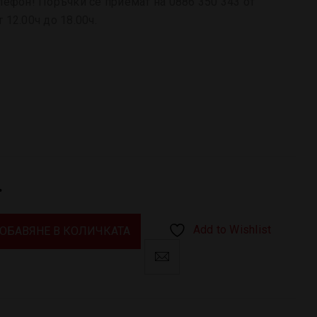
лефон! Поръчки се приемат на 0886 350 343 от
 12.00ч до 18.00ч.
.
Add to Wishlist
ОБАВЯНЕ В КОЛИЧКАТА