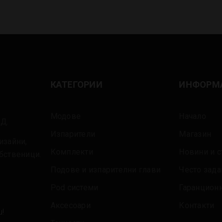
КАТЕГОРИИ
ИНФОРМ
Модове
Начало
ОД.
Изпарители
Магазин
изайни,
Комплекти
Новини и с
обственици.
Подове и изпарителни глави
Често зад
Pod системи
Гаранцион
Аксесоари
Контакти
u!