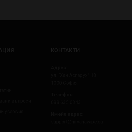
АЦИЯ
КОНТАКТИ
Адрес:
ул. “Хан Аспарух” 18
1000 София
татии
Телефон:
авани въпроси
088 635 0343
ни условия
Имейл адрес:
support@nirvanavape.eu