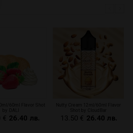
0ml/60ml Flavor Shot
Nutty Cream 12ml/60ml Flavor
by DALI
Shot by CloudBar
0
€
26.40 лв.
13.50
€
26.40 лв.