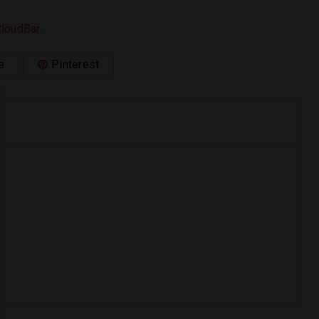
loudBar
.
e
Pinterest