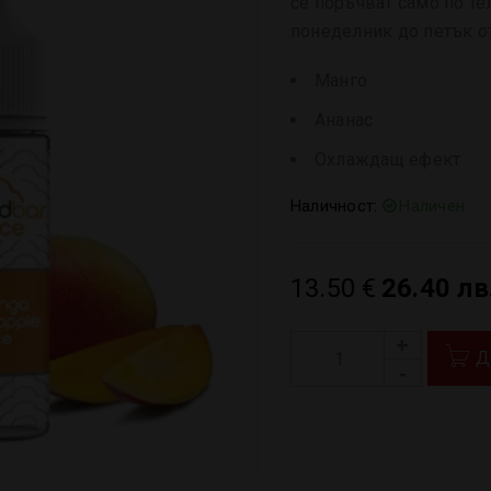
се поръчват само по те
понеделник до петък от
Манго
Ананас
Охлаждащ ефект
Наличност:
Наличен
13.50
€
26.40 лв
Д