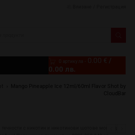
Влизане
/
Регистрация
0.00
€
/
0 артикула
-
0.00 лв.
ot
›
Mango Pineapple Ice 12ml/60ml Flavor Shot by
CloudBar
 течности с никотин и никотинови шотове могат да