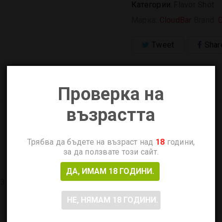
Категории:
Flavor Shot
Марка:
CloudBar
Brand:
C
Tweet
Shar
Проверка на
възрастта
Трябва да бъдете на възраст над
18
години,
за да ползвате този сайт.
ДА, ИМАМ 18 ГОДИНИ.
 от понеделник до петък от 12.00ч до 18.00ч.
НЕ, НЯМАМ 18 ГОДИНИ.