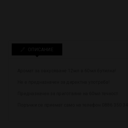
ОПИСАНИЕ
Аромат за овкусяване
12
мл
в 60мл бутилка
!
Не е предназначен за директна употреба!
Предназначен за приготвяне на 60мл течност.
Поръчки се приемат само на телефон 0886 350 343