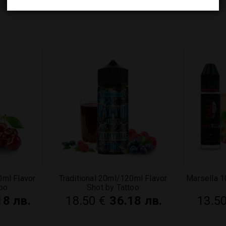
ml Flavor
Traditional 20ml/120ml Flavor
Marsella 1
too
Shot by Tattoo
18 лв.
18.50
€
36.18 лв.
13.5