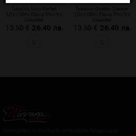
Tobacco Nuts Parfait
Tobacco Golden Cracker
12ml/60ml Flavor Shot by
12ml/60ml Flavor Shot by
CloudBar
CloudBar
13.50
€
26.40 лв.
13.50
€
26.40 лв.
NirvanaVape.eu е уебсайт на Нирвана Продакшанс