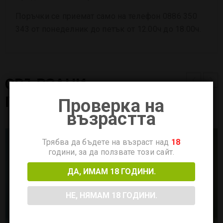
Поръчки се приемат само на телефон 0886 350
343 от понеделник до петък от 12.00ч до 18.00ч.
СВЪРЗАНИ
ПРОДУКТИ
Проверка на
възрастта
Трябва да бъдете на възраст над
18
години, за да ползвате този сайт.
ДА, ИМАМ 18 ГОДИНИ.
НЕ, НЯМАМ 18 ГОДИНИ.