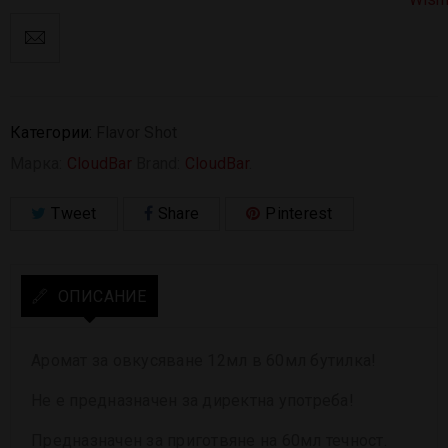
Категории:
Flavor Shot
Марка:
CloudBar
Brand:
CloudBar
.
Tweet
Share
Pinterest
ОПИСАНИЕ
Аромат за овкусяване
12
мл
в 60мл бутилка
!
Не е предназначен за директна употреба!
Предназначен за приготвяне на 60мл течност.