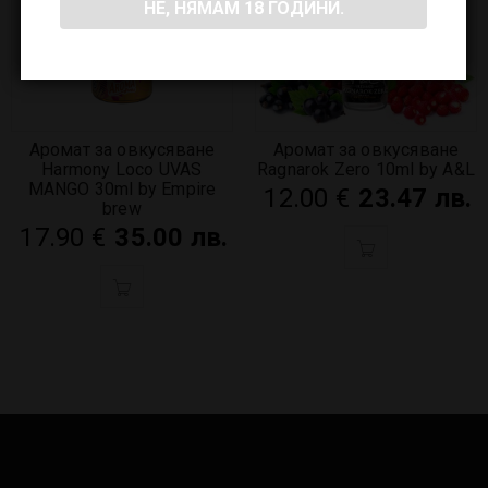
НЕ, НЯМАМ 18 ГОДИНИ.
Аромат за овкусяване
Аромат за овкусяване
Harmony Loco UVAS
Ragnarok Zero 10ml by A&L
MANGO 30ml by Empire
12.00
€
23.47 лв.
brew
17.90
€
35.00 лв.