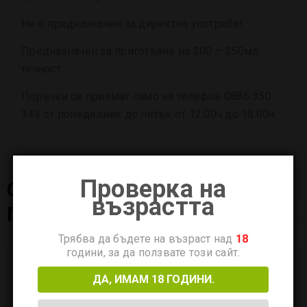
Не е предназначен за директна употреба!
Предназначен за приготвяне на
200 – 250
мл
течност.
Поръчки се приемат само на телефон 0886 350
343 от понеделник до петък от 12.00ч до 18.00ч.
Проверка на
СВЪРЗАНИ
възрастта
ПРОДУКТИ
Трябва да бъдете на възраст над
18
години, за да ползвате този сайт.
ДА, ИМАМ 18 ГОДИНИ.