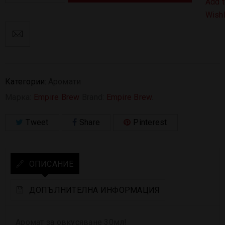
Add 
Wishl
Категории:
Аромати
Марка:
Empire Brew
Brand:
Empire Brew
.
Tweet
Share
Pinterest
ОПИСАНИЕ
ДОПЪЛНИТЕЛНА ИНФОРМАЦИЯ
Аромат за овкусяване
3
0
мл
!